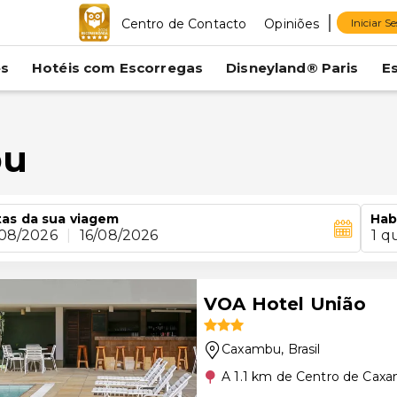
Centro de Contacto
Opiniões
Iniciar S
es
Hotéis com Escorregas
Disneyland® Paris
E
bu
as da sua viagem
Hab
/08/2026
|
16/08/2026
1 q
VOA Hotel União
Caxambu
, Brasil
A 1.1 km de Centro de Cax