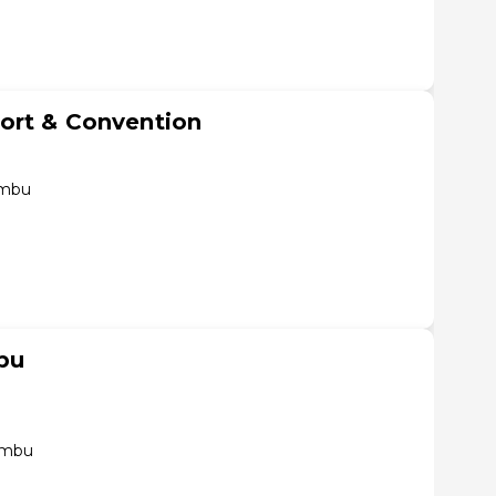
ort & Convention
ambu
bu
ambu