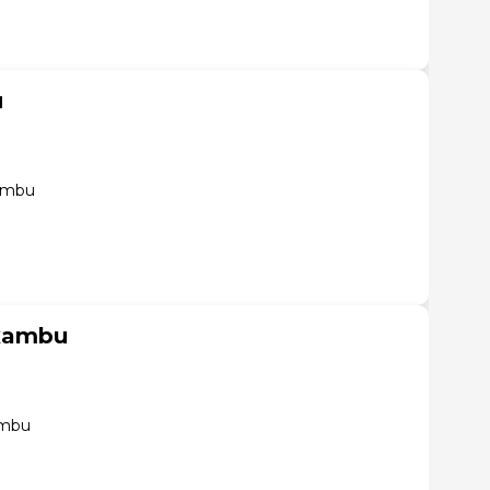
u
ambu
axambu
ambu