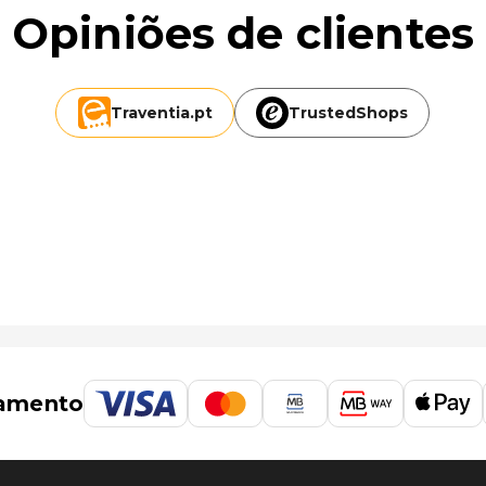
Opiniões de clientes
Traventia.
pt
TrustedShops
amento