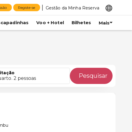
Gestão da Minha Reserva
essão
Registe-se
scapadinhas
Voo + Hotel
Bilhetes
Mais
itação
Pesquisar
uarto. 2 pessoas
ambu