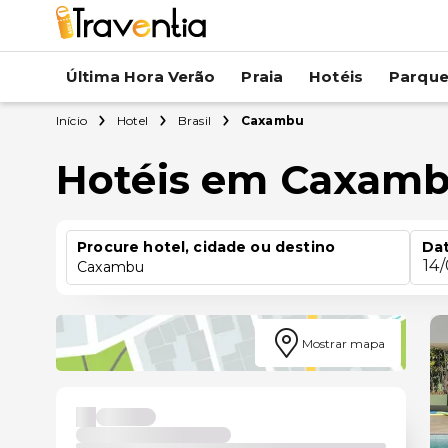
Última Hora Verão
Praia
Hotéis
Parqu
Início
Hotel
Brasil
Caxambu
Hotéis em Caxam
Procure hotel, cidade ou destino
Dat
14
Caxambu
Mostrar mapa