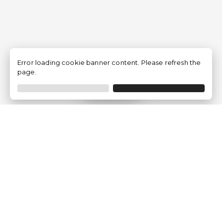
Error loading cookie banner content. Please refresh the
page.
Filtrar
Empresa
Quem somos?
Opiniões de Clientes
Aviso Legal
Condições Gerais