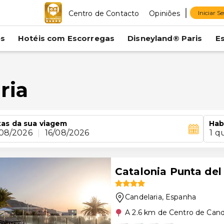
Centro de Contacto
Opiniões
Iniciar S
es
Hotéis com Escorregas
Disneyland® Paris
E
ria
as da sua viagem
Hab
/08/2026
|
16/08/2026
1 q
Catalonia Punta del
Candelaria
, Espanha
A 2.6 km de Centro de Cand