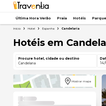
Última Hora Verão
Praia
Hotéis
Parqu
Início
Hotel
Espanha
Candelaria
Hotéis em Candela
Procure hotel, cidade ou destino
Dat
14
Candelaria
Mostrar mapa