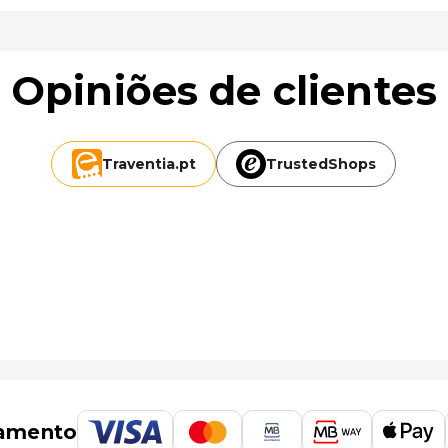
Opiniões de clientes
Traventia.
pt
TrustedShops
amento