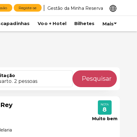
Gestão da Minha Reserva
essão
Registe-se
scapadinhas
Voo + Hotel
Bilhetes
Mais
itação
Pesquisar
uarto. 2 pessoas
 Rey
NOTA
8
Muito bem
elaria