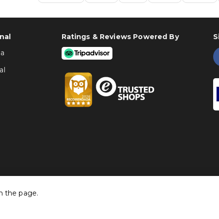
nal
Ratings & Reviews Powered By
S
ha
al
h the page.
©
Traventia.pt