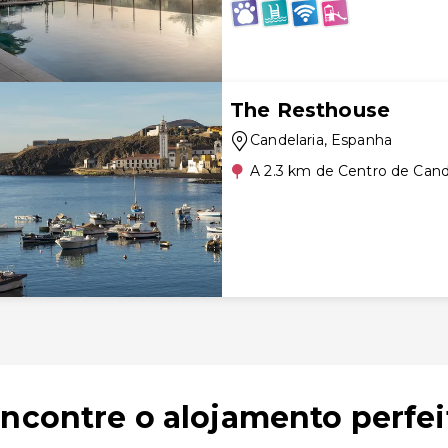
The Resthouse
Candelaria
, Espanha
A 2.3 km de Centro de Cand
encontre o alojamento perfei