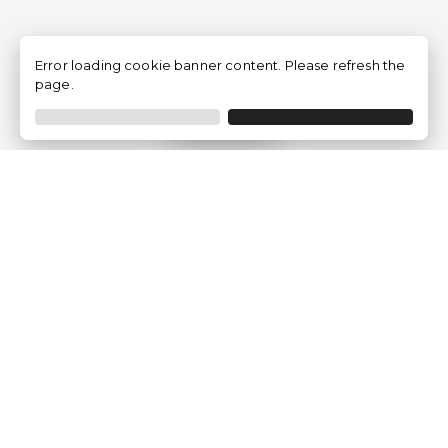
Error loading cookie banner content. Please refresh the
page.
Filtrar
Empresa
Quem somos?
Opiniões de Clientes
Aviso Legal
Condições Gerais
Politica de Privacidade