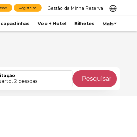
Gestão da Minha Reserva
essão
Registe-se
scapadinhas
Voo + Hotel
Bilhetes
Mais
itação
Pesquisar
uarto. 2 pessoas