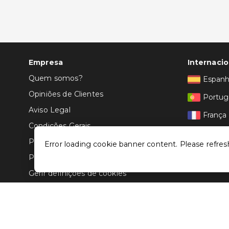
Empresa
Internacio
Quem somos?
Espan
Opiniões de Clientes
Portug
Aviso Legal
França
Condições Gerais
Itália
Politica de Privacidade
Error loading cookie banner content. Please refres
Política de Cookies
Gerir definições de cookies