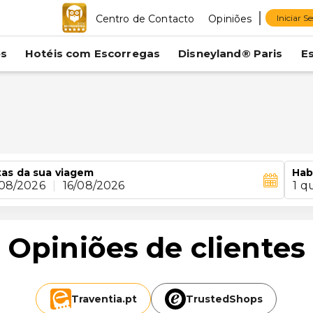
Centro de Contacto
Opiniões
Iniciar S
es
Hotéis com Escorregas
Disneyland® Paris
E
as da sua viagem
Hab
/08/2026
|
16/08/2026
1 q
Opiniões de clientes
Traventia.
pt
TrustedShops