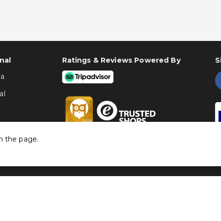
nal
Ratings & Reviews Powered By
S
ha
al
h the page.
©
Traventia.pt