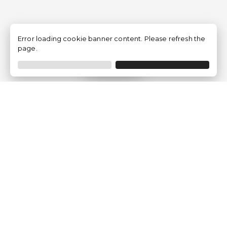
Error loading cookie banner content. Please refresh the
page.
Filtrar
Empresa
Quem somos?
Opiniões de Clientes
Aviso Legal
Condições Gerais
Politica de Privacidade