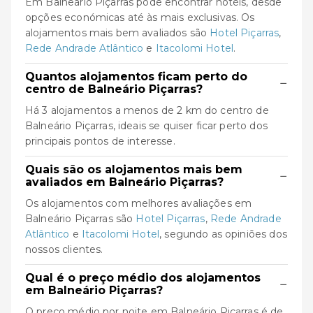
Em Balneário Piçarras pode encontrar hotéis, desde
opções económicas até às mais exclusivas. Os
alojamentos mais bem avaliados são
Hotel Piçarras
,
Rede Andrade Atlântico
e
Itacolomi Hotel
.
Quantos alojamentos ficam perto do
−
centro de Balneário Piçarras?
Há 3 alojamentos a menos de 2 km do centro de
Balneário Piçarras, ideais se quiser ficar perto dos
principais pontos de interesse.
Quais são os alojamentos mais bem
−
avaliados em Balneário Piçarras?
Os alojamentos com melhores avaliações em
Balneário Piçarras são
Hotel Piçarras
,
Rede Andrade
Atlântico
e
Itacolomi Hotel
, segundo as opiniões dos
nossos clientes.
Qual é o preço médio dos alojamentos
−
em Balneário Piçarras?
O preço médio por noite em Balneário Piçarras é de