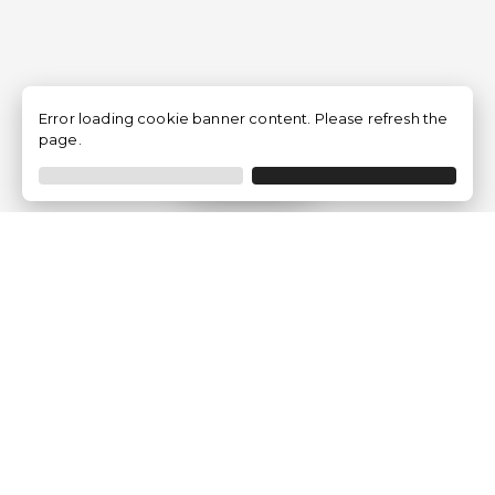
Error loading cookie banner content. Please refresh the
page.
Filtrar
Empresa
Quem somos?
Opiniões de Clientes
Aviso Legal
Condições Gerais