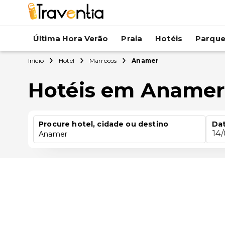
Última Hora Verão
Praia
Hotéis
Parqu
Início
Hotel
Marrocos
Anamer
Hotéis em Aname
Procure hotel, cidade ou destino
Dat
14
Anamer