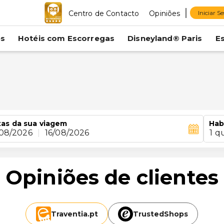
Centro de Contacto
Opiniões
Iniciar S
es
Hotéis com Escorregas
Disneyland® Paris
E
r
as da sua viagem
Hab
/08/2026
|
16/08/2026
1 q
Opiniões de clientes
Traventia.
pt
TrustedShops