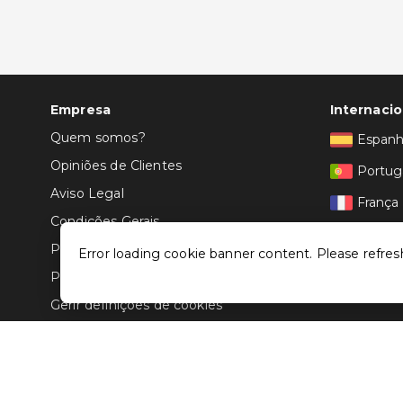
Empresa
Internacio
Quem somos?
Espan
Opiniões de Clientes
Portug
Aviso Legal
França
Condições Gerais
Itália
Politica de Privacidade
Error loading cookie banner content. Please refres
Política de Cookies
Gerir definições de cookies