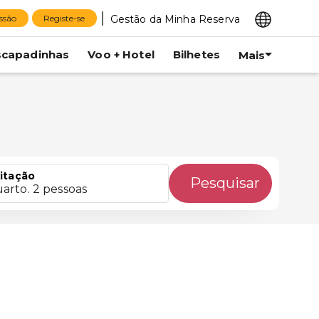
Gestão da Minha Reserva
essão
Registe-se
scapadinhas
Voo + Hotel
Bilhetes
Mais
itação
Pesquisar
uarto. 2 pessoas