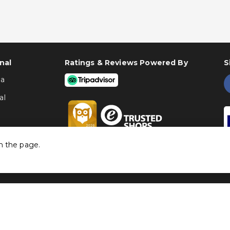
nal
Ratings & Reviews Powered By
S
ha
al
h the page.
©
Traventia.pt