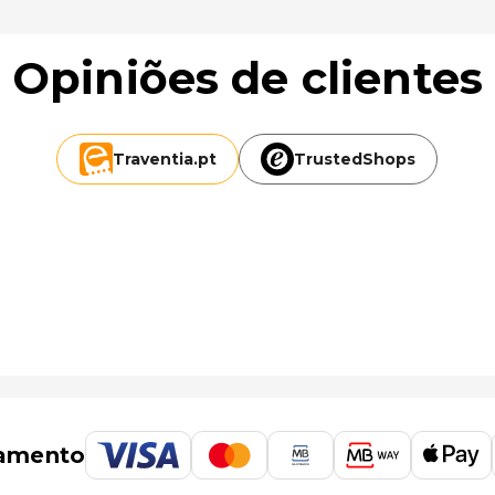
Opiniões de clientes
Traventia.
pt
TrustedShops
amento