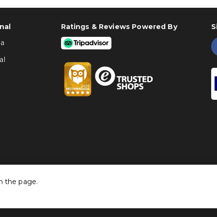
nal
Ratings & Reviews Powered By
S
ha
al
h the page.
©
Traventia.pt