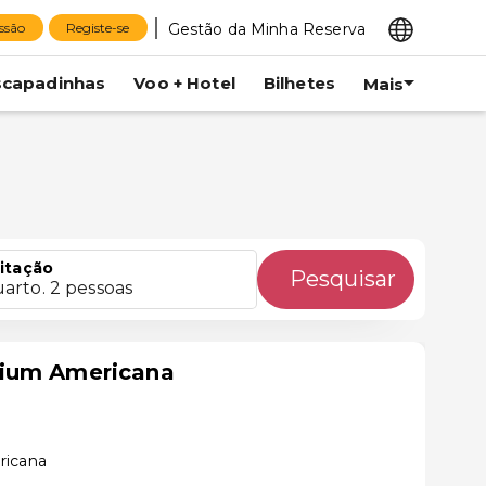
Gestão da Minha Reserva
essão
Registe-se
scapadinhas
Voo + Hotel
Bilhetes
Mais
itação
Pesquisar
uarto. 2 pessoas
mium Americana
ricana