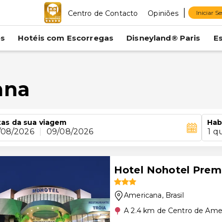
Centro de Contacto
Opiniões
Iniciar S
es
Hotéis com Escorregas
Disneyland® Paris
E
ana
as da sua viagem
Hab
/08/2026
|
09/08/2026
1 q
Hotel Nohotel Pre
Americana
, Brasil
A 2.4 km de Centro de Ame