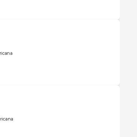
ricana
ricana