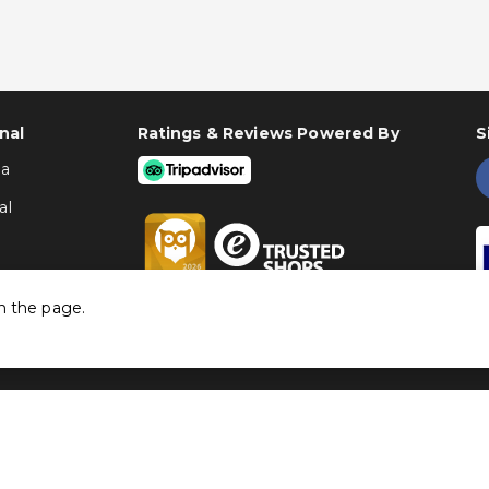
nal
Ratings & Reviews Powered By
S
ha
al
h the page.
©
Traventia.pt