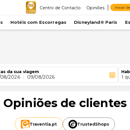
Centro de Contacto
Opiniões
Iniciar S
es
Hotéis com Escorregas
Disneyland® Paris
E
u
as da sua viagem
Hab
/08/2026
|
09/08/2026
1 q
Opiniões de clientes
Traventia.
pt
TrustedShops