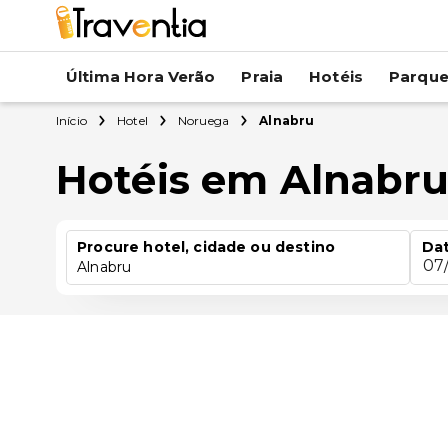
Última Hora Verão
Praia
Hotéis
Parqu
Início
Hotel
Noruega
Alnabru
Hotéis em Alnabr
Procure hotel, cidade ou destino
Dat
07
Alnabru