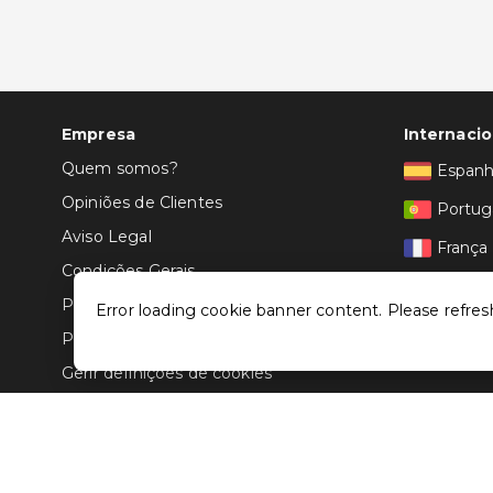
Empresa
Internacio
Quem somos?
Espan
Opiniões de Clientes
Portug
Aviso Legal
França
Condições Gerais
Itália
Politica de Privacidade
Error loading cookie banner content. Please refres
Política de Cookies
Gerir definições de cookies