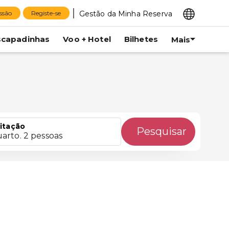
Gestão da Minha Reserva
essão
Registe-se
scapadinhas
Voo + Hotel
Bilhetes
Mais
itação
Pesquisar
uarto. 2 pessoas