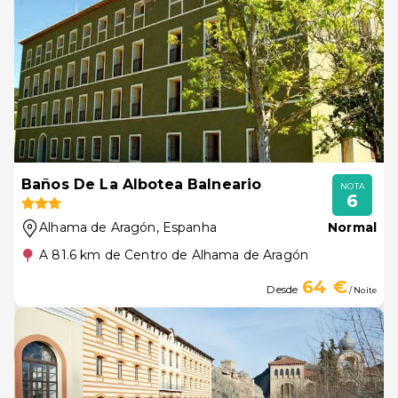
Baños De La Albotea Balneario
NOTA
6
Alhama de Aragón
, Espanha
Normal
A 81.6 km de Centro de Alhama de Aragón
64 €
Desde
/ Noite