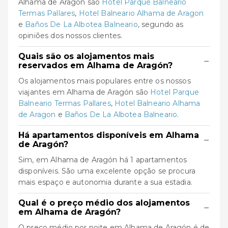
Alhama de Aragón são
Hotel Parque Balneario
Termas Pallares
,
Hotel Balneario Alhama de Aragon
e
Baños De La Albotea Balneario
, segundo as
opiniões dos nossos clientes.
Quais são os alojamentos mais
−
reservados em Alhama de Aragón?
Os alojamentos mais populares entre os nossos
viajantes em Alhama de Aragón são
Hotel Parque
Balneario Termas Pallares
,
Hotel Balneario Alhama
de Aragon
e
Baños De La Albotea Balneario
.
Há apartamentos disponíveis em Alhama
−
de Aragón?
Sim, em Alhama de Aragón há 1 apartamentos
disponíveis. São uma excelente opção se procura
mais espaço e autonomia durante a sua estadia.
Qual é o preço médio dos alojamentos
−
em Alhama de Aragón?
O preço médio por noite em Alhama de Aragón é de