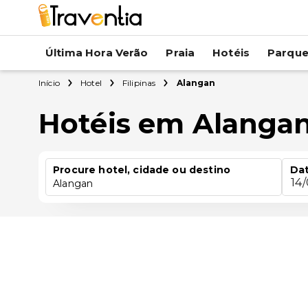
Última Hora Verão
Praia
Hotéis
Parqu
Início
Hotel
Filipinas
Alangan
Hotéis em Alanga
Procure hotel, cidade ou destino
Dat
14
Alangan