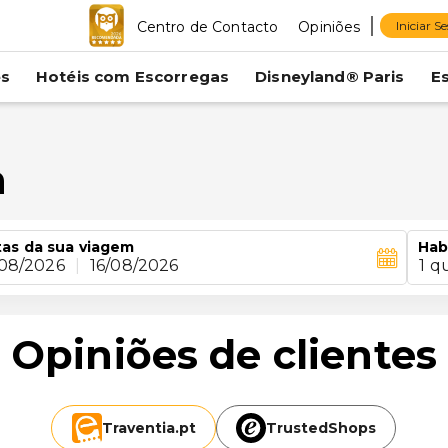
Centro de Contacto
Opiniões
Iniciar S
es
Hotéis com Escorregas
Disneyland® Paris
E
n
as da sua viagem
Hab
/08/2026
|
16/08/2026
1 q
Opiniões de clientes
Traventia.
pt
TrustedShops