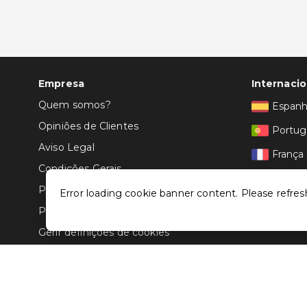
Empresa
Internacio
Quem somos?
Espan
Opiniões de Clientes
Portug
Aviso Legal
França
Condições Gerais
Itália
Politica de Privacidade
Error loading cookie banner content. Please refres
Política de Cookies
Gerir definições de cookies