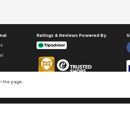
nal
Ratings & Reviews Powered By
S
ha
al
h the page.
©
Traventia.pt