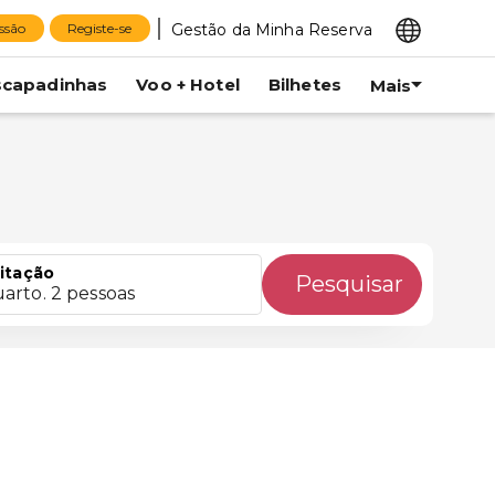
Gestão da Minha Reserva
essão
Registe-se
scapadinhas
Voo + Hotel
Bilhetes
Mais
itação
Pesquisar
uarto. 2 pessoas