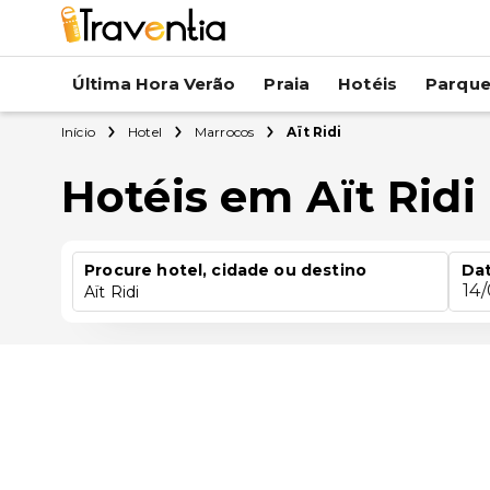
Última Hora Verão
Praia
Hotéis
Parqu
Início
Hotel
Marrocos
Aït Ridi
Hotéis em Aït Ridi
Procure hotel, cidade ou destino
Dat
14
Aït Ridi