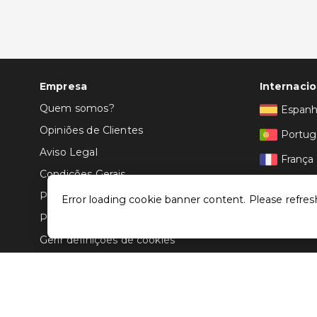
Empresa
Internacio
Quem somos?
Espan
Opiniões de Clientes
Portug
Aviso Legal
França
Condições Gerais
Itália
Politica de Privacidade
Error loading cookie banner content. Please refres
Política de Cookies
Gerir definições de cookies