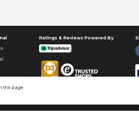
nal
Ratings & Reviews Powered By
S
ha
al
h the page.
©
Traventia.pt