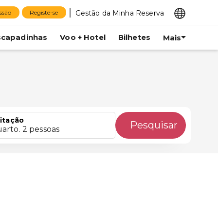
Gestão da Minha Reserva
essão
Registe-se
scapadinhas
Voo + Hotel
Bilhetes
Mais
itação
Pesquisar
uarto. 2 pessoas