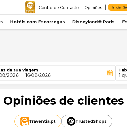
Centro de Contacto
Opiniões
Iniciar S
es
Hotéis com Escorregas
Disneyland® Paris
E
as da sua viagem
Hab
/08/2026
|
16/08/2026
1 q
Opiniões de clientes
Traventia.
pt
TrustedShops