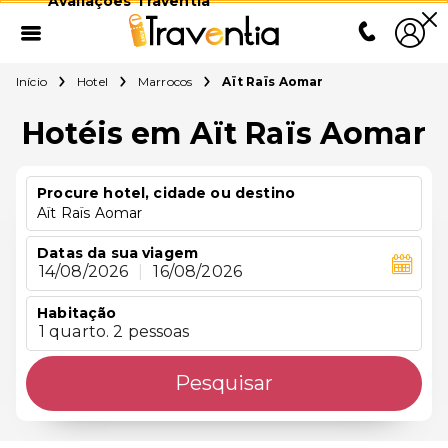
Avaliações Traventia
Início
Hotel
Marrocos
Aït Raïs Aomar
Hotéis em Aït Raïs Aomar
Procure hotel, cidade ou destino
Aït Raïs Aomar
Datas da sua viagem
14/08/2026
|
16/08/2026
Habitação
1 quarto. 2 pessoas
Pesquisar