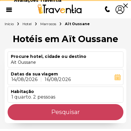
Avaliações Traventia
Início
Hotel
Marrocos
Aït Oussane
Hotéis em Aït Oussane
Procure hotel, cidade ou destino
Aït Oussane
Datas da sua viagem
14/08/2026
|
16/08/2026
Habitação
1 quarto. 2 pessoas
Pesquisar