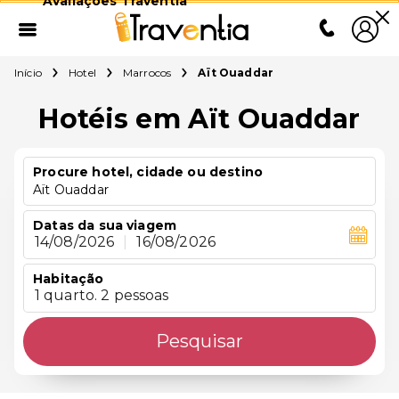
Avaliações Traventia
Início
Hotel
Marrocos
Aït Ouaddar
Hotéis em Aït Ouaddar
Procure hotel, cidade ou destino
Aït Ouaddar
Datas da sua viagem
14/08/2026
|
16/08/2026
Habitação
1 quarto. 2 pessoas
Pesquisar