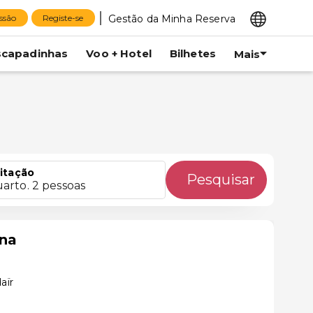
Gestão da Minha Reserva
essão
Registe-se
scapadinhas
Voo + Hotel
Bilhetes
Mais
itação
Pesquisar
uarto. 2 pessoas
na
aïr