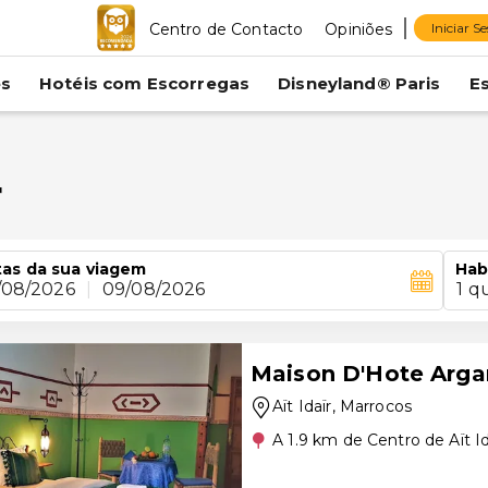
Centro de Contacto
Opiniões
Iniciar S
es
Hotéis com Escorregas
Disneyland® Paris
E
r
as da sua viagem
Hab
/08/2026
|
09/08/2026
1 q
Maison D'Hote Arga
Aït Idaïr
, Marrocos
A 1.9 km de Centro de Aït Id