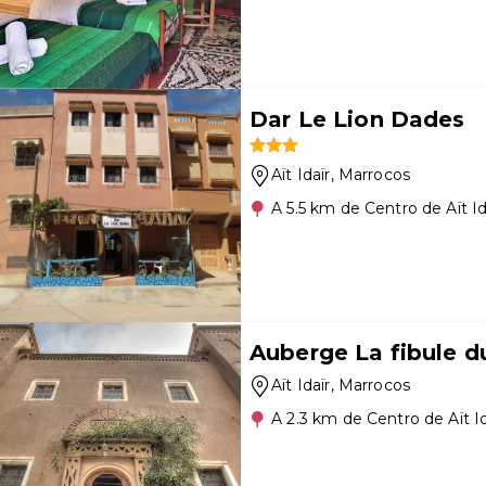
Dar Le Lion Dades
Aït Idaïr
, Marrocos
A 5.5 km de Centro de Aït Id
Auberge La fibule d
Aït Idaïr
, Marrocos
A 2.3 km de Centro de Aït Id