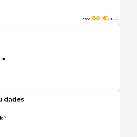
86 €
Desde
/ Noite
aïr
u dades
aïr