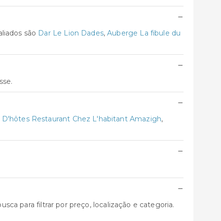
−
aliados são
Dar Le Lion Dades
,
Auberge La fibule du
−
sse.
−
 D'hôtes Restaurant Chez L'habitant Amazigh
,
−
−
sca para filtrar por preço, localização e categoria.