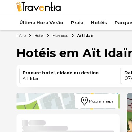
Última Hora Verão
Praia
Hotéis
Parqu
Início
Hotel
Marrocos
Aït Idaïr
Hotéis em Aït Idaï
Procure hotel, cidade ou destino
Dat
07
Aït Idaïr
Mostrar mapa