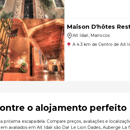
Maison D'hôtes Res
Aït Idaïr
, Marrocos
A 4.3 km de Centro de Aït Id
contre o alojamento perfeito
 sua próxima escapadela. Compare preços, avaliações e localiza
em avaliados em Aït Idaïr são Dar Le Lion Dades, Auberge La 