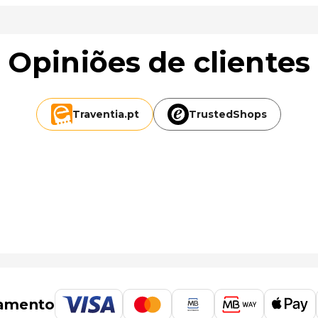
Opiniões de clientes
Traventia.
pt
TrustedShops
amento