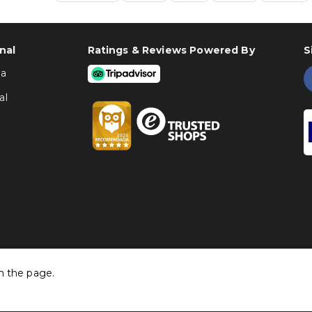
nal
Ratings & Reviews Powered By
S
ha
al
h the page.
©
Traventia.pt