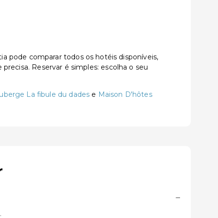
a pode comparar todos os hotéis disponíveis,
e precisa. Reservar é simples: escolha o seu
uberge La fibule du dades
e
Maison D'hôtes
r
−
.