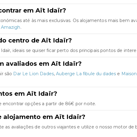
ontrar em Aït Idaïr?
conómicas até às mais exclusivas. Os alojamentos mais bem av
t Amazigh
.
o centro de Aït Idaïr?
ïr, ideais se quiser ficar perto dos principais pontos de intere
 avaliados em Aït Idaïr?
ïr são
Dar Le Lion Dades
,
Auberge La fibule du dades
e
Maison
tos em Aït Idaïr?
 encontrar opções a partir de 86€ por noite.
 alojamento em Aït Idaïr?
e as avaliações de outros viajantes e utilize o nosso motor de bu