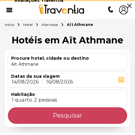
Avaliações Traventia
Início
Hotel
Marrocos
Aït Athmane
Hotéis em Aït Athmane
Procure hotel, cidade ou destino
Aït Athmane
Datas da sua viagem
14/08/2026
|
16/08/2026
Habitação
1 quarto. 2 pessoas
Pesquisar