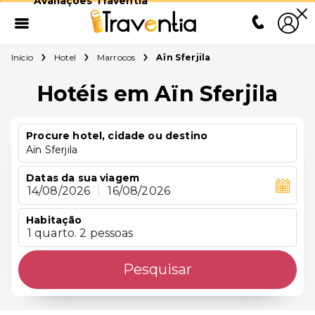
Avaliações Traventia
Início
Hotel
Marrocos
Aïn Sferjila
Hotéis em Aïn Sferjila
Procure hotel, cidade ou destino
Aïn Sferjila
Datas da sua viagem
14/08/2026
|
16/08/2026
Habitação
1 quarto. 2 pessoas
Pesquisar