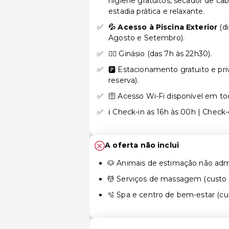
higiene gratuitos, secador de ca
estadia prática e relaxante.
💦 Acesso à Piscina Exterior
(di
Agosto e Setembro).
🏋🏻 Ginásio (das 7h às 22h30).
🅿️ Estacionamento gratuito e pri
reserva).
🛜 Acesso Wi-Fi disponível em to
ℹ️ Check-in as 16h às 00h | Check-
A oferta não inclui
🐶 Animais de estimação não adm
💆 Serviços de massagem (custo a
🫧 Spa e centro de bem-estar (cus