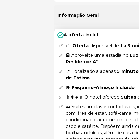
Informação Geral
A oferta inclui
👉
Oferta
disponível de
1 a 3 no
🏨 Aproveite uma estadia no
Lux 
Residence 4*
.
📍 Localizado a apenas
5 minuto
de Fátima
.
🍽️
Pequeno-Almoço Incluído
.
👨‍👩‍👧‍👦
O hotel oferece
Suites
🛌 Suites amplas e confortáveis, 
com área de estar, sofá-cama, mes
condicionado, aquecimento e tel
cabo e satélite. Dispõem ainda d
toalhas incluídas, além de casa 