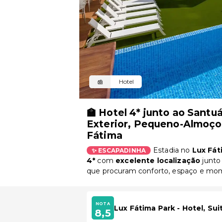
Hotel
🏫 Hotel 4* junto ao Santu
Exterior, Pequeno-Almoço
Fátima
Estadia no
Lux Fát
✨ ESCAPADINHA
4*
com
excelente
localização
junto 
que procuram conforto, espaço e mo
NOTA
Lux Fátima Park - Hotel, Su
8,5