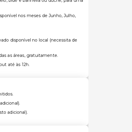
belo, bidé e banheira ou duche, para uma
sponível nos meses de Junho, Julho,
vado disponível no local (necessita de
das as áreas, gratuitamente.
out até às 12h.
itidos.
dicional).
to adicional).