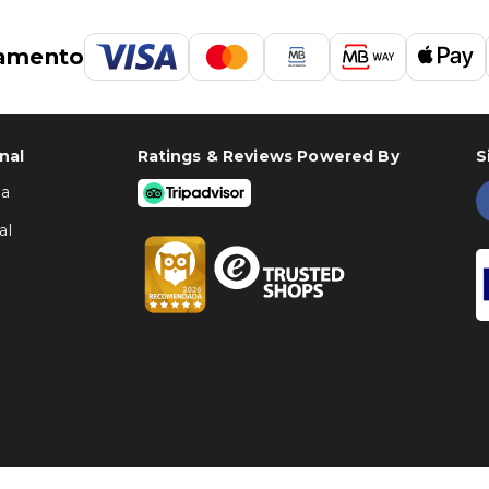
amento
nal
Ratings & Reviews Powered By
S
ha
al