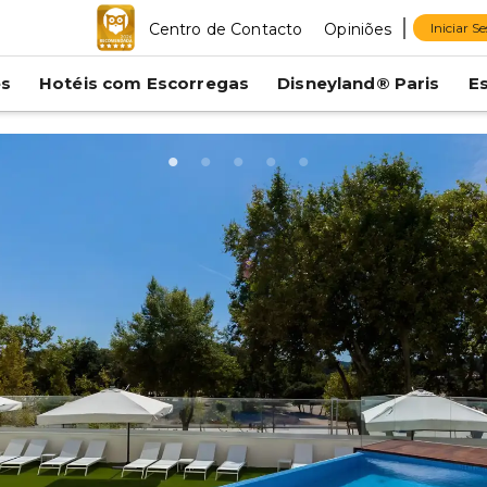
Centro de Contacto
Opiniões
Iniciar S
es
Hotéis com Escorregas
Disneyland® Paris
E