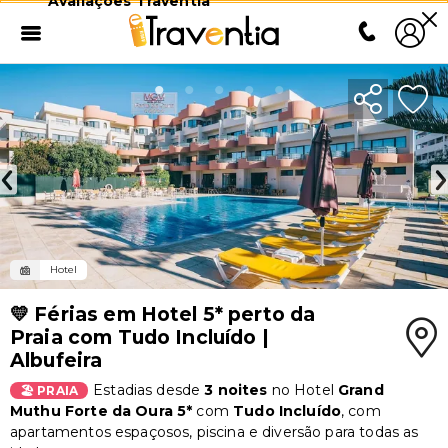
Avaliações Traventia
Hotel
💛 Férias em Hotel 5* perto da
Praia com Tudo Incluído |
Albufeira
Estadias desde
3 noites
no Hotel
Grand
🏖️ PRAIA
Muthu Forte da Oura 5*
com
Tudo Incluído
, com
apartamentos espaçosos, piscina e diversão para todas as