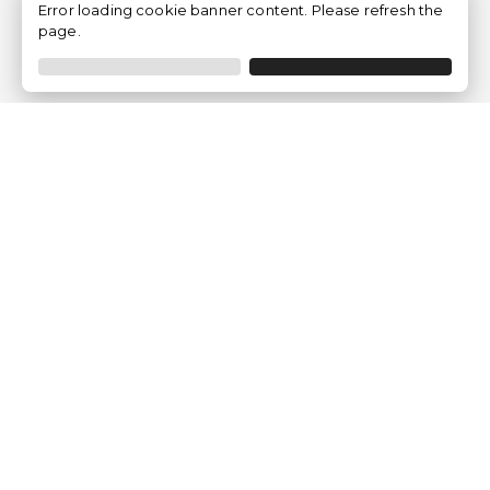
Error loading cookie banner content. Please refresh the
page.
Empresa
Quem somos?
Opiniões de Clientes
Aviso Legal
Condições Gerais
Politica de Privacidade
Política de Cookies
Gerir definições de cookies