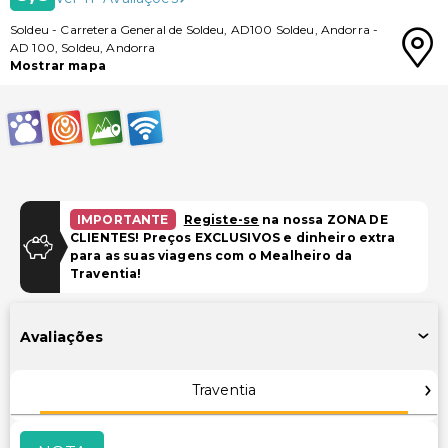
Soldeu
-
Carretera General de Soldeu, AD100 Soldeu, Andorra
-
AD 100
,
Soldeu
,
Andorra
Mostrar mapa
IMPORTANTE
Registe-se
na nossa ZONA DE
CLIENTES! Preços EXCLUSIVOS e dinheiro extra
para as suas viagens com o Mealheiro da
Traventia!
Avaliações
Traventia