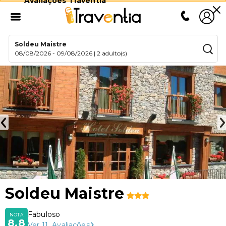
Avaliações Traventia
Soldeu Maistre
08/08/2026
-
09/08/2026
|
2 adulto(s)
Soldeu Maistre
Fabuloso
NOTA
8,8
Ver
11
Avaliações