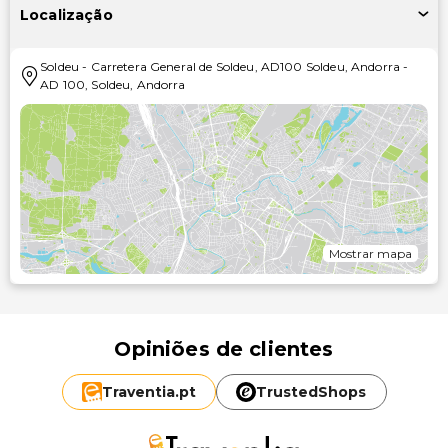
Localização
Soldeu
-
Carretera General de Soldeu, AD100 Soldeu, Andorra
-
AD 100
,
Soldeu
,
Andorra
Mostrar mapa
Opiniões de clientes
Traventia.
pt
TrustedShops