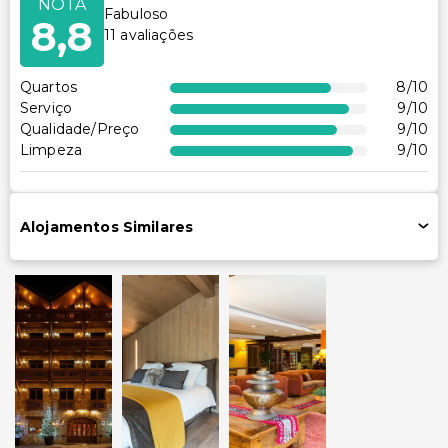
NOTA
Fabuloso
8,8
11
avaliações
Quartos
8
/10
Serviço
9
/10
Qualidade/Preço
9
/10
Limpeza
9
/10
Alojamentos Similares