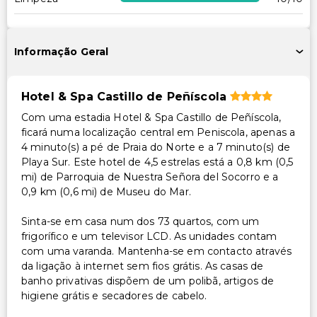
Outros serviços
Cofre na recepção
Informação Geral
Equipa multilíngue
Serviço de lavanderia
Hotel & Spa Castillo de Peñíscola
Com uma estadia Hotel & Spa Castillo de Peñíscola,
ficará numa localização central em Peniscola, apenas a
4 minuto(s) a pé de Praia do Norte e a 7 minuto(s) de
Playa Sur. Este hotel de 4,5 estrelas está a 0,8 km (0,5
mi) de Parroquia de Nuestra Señora del Socorro e a
0,9 km (0,6 mi) de Museu do Mar.
Sinta-se em casa num dos 73 quartos, com um
frigorífico e um televisor LCD. As unidades contam
com uma varanda. Mantenha-se em contacto através
da ligação à internet sem fios grátis. As casas de
banho privativas dispõem de um polibã, artigos de
higiene grátis e secadores de cabelo.