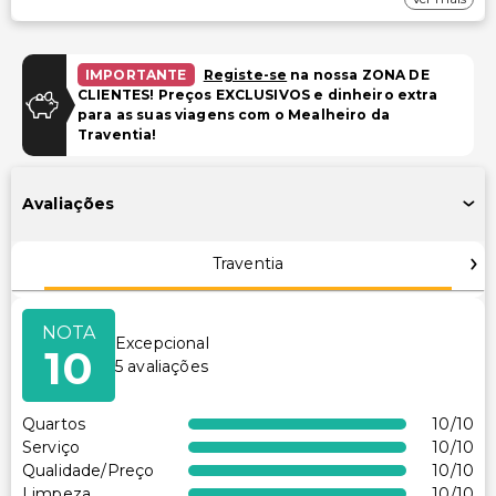
Estacionamento
Estacionamento na rua
IMPORTANTE
Registe-se
na nossa ZONA DE
Piscina e Bem-estar
CLIENTES! Preços EXCLUSIVOS e dinheiro extra
para as suas viagens com o Mealheiro da
Serviços de spa no local
Traventia!
Sala(s) de tratamento de spa
Piscina ao ar livre sazonal
Avaliações
Instalações
Traventia
Instalações de ginástica
Espaço para conferências
NOTA
Excepcional
10
Acessibilidade
5
avaliações
Sinalização em braille ou elevada
Quartos
10
/10
Recepção acessível para cadeira de rodas
Serviço
10
/10
Restaurante no local acessível para cadeira de rodas
Qualidade/Preço
10
/10
Limpeza
10
/10