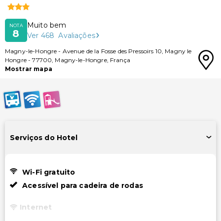
Muito bem
NOTA
8
Ver
468
Avaliações
Magny-le-Hongre
-
Avenue de la Fosse des Pressoirs 10, Magny le
Hongre
-
77700
,
Magny-le-Hongre
,
França
Mostrar mapa
Serviços do Hotel
Wi-Fi gratuito
Acessível para cadeira de rodas
Internet