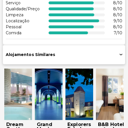
Serviço
8
/10
Cofre na recepção
Qualidade/Preço
8
/10
Limpeza
8
/10
Serviço de limpeza sob pedido
Localização
9
/10
Equipa multilíngue
Pessoal
8
/10
Troca de toalhas (mediante solicitação)
Comida
7
/10
Alojamentos Similares
Dream
Grand
Explorers
B&B Hotel