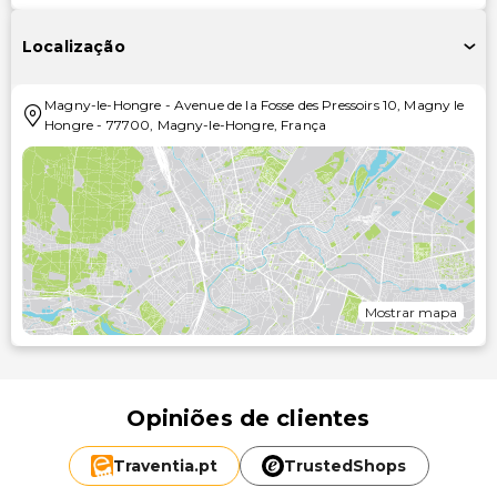
Localização
Magny-le-Hongre
-
Avenue de la Fosse des Pressoirs 10, Magny le
Hongre
-
77700
,
Magny-le-Hongre
,
França
Mostrar mapa
Opiniões de clientes
Traventia.
pt
TrustedShops