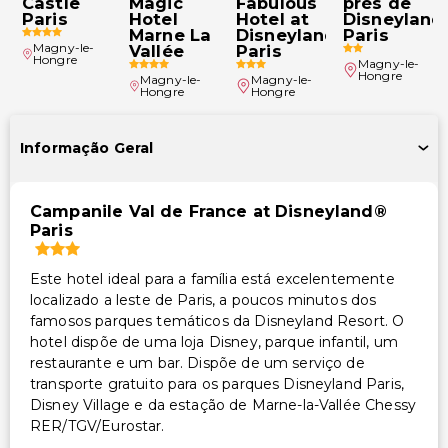
Castle
Magic
Fabulous
près de
Paris
Hotel
Hotel at
Disneyland
Marne La
Disneyland®
Paris
Magny-le-
Vallée
Paris
Hongre
Magny-le-
Hongre
Magny-le-
Magny-le-
Hongre
Hongre
Informação Geral
Campanile Val de France at Disneyland®
Paris
Este hotel ideal para a família está excelentemente
localizado a leste de Paris, a poucos minutos dos
famosos parques temáticos da Disneyland Resort. O
hotel dispõe de uma loja Disney, parque infantil, um
restaurante e um bar. Dispõe de um serviço de
transporte gratuito para os parques Disneyland Paris,
Disney Village e da estação de Marne-la-Vallée Chessy
RER/TGV/Eurostar.