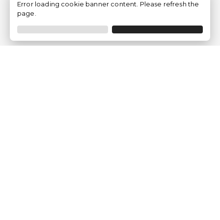
Error loading cookie banner content. Please refresh the
page.
Empresa
Quem somos?
Opiniões de Clientes
Aviso Legal
Condições Gerais
Politica de Privacidade
Política de Cookies
Gerir definições de cookies