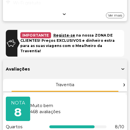
Wi-Fi gratuito
Estacionamento
Ver mais
Estacionamento (taxa extra)
IMPORTANTE
Registe-se
na nossa ZONA DE
Instalações
CLIENTES! Preços EXCLUSIVOS e dinheiro extra
para as suas viagens com o Mealheiro da
Salas de reunião
Traventia!
TV em áreas comuns
Sala de jogos/arcade
Avaliações
Espaço para conferências
Traventia
Acessibilidade
Acessível para cadeira de rodas
NOTA
Muito bem
Acessível para cadeira de rodas – não
8
468
avaliações
Outros serviços
Quartos
8
/10
Check-out expresso