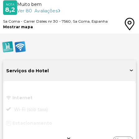
Muito bem
NOTA
8,2
Ver
80
Avaliações
Sa Coma
-
Carrer Dàlies nr 30
-
7560
,
Sa Coma
,
Espanha
Mostrar mapa
Serviços do Hotel
Internet
Wi-Fi (sob taxa)
Estacionamento
Estacionamento na rua