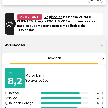
Ver mais
Estacionamento gratuito nas proximidades
Piscina e Bem-estar
IMPORTANTE
Registe-se
na nossa ZONA DE
CLIENTES! Preços EXCLUSIVOS e dinheiro extra
Piscina ao ar livre sazonal
para as suas viagens com o Mealheiro da
Traventia!
Acessibilidade
Recepção acessível para cadeira de rodas
Avaliações
Traventia
NOTA
Muito bem
8,2
80
avaliações
Quartos
8
/10
Serviço
8
/10
Qualidade/Preço
9
/10