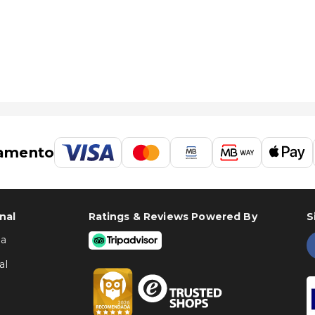
erencial para arte Hotel Linz é o de Linz (LNZ-Hoersching) - 13,2 km/8,2 mi
amento
nal
Ratings & Reviews Powered By
S
ha
al