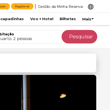
Gestão da Minha Reserva
essão
Registe-se
scapadinhas
Voo + Hotel
Bilhetes
Mais
bitação
Pesquisar
quarto. 2 pessoas