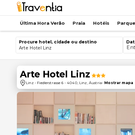
Última Hora Verão
Praia
Hotéis
Parqu
Procure hotel, cidade ou destino
Dat
En
Arte Hotel Linz
Arte Hotel Linz
Linz
-
Fiedlerstrasse 6
-
4040
,
Linz
,
Áustria
-
Mostrar mapa