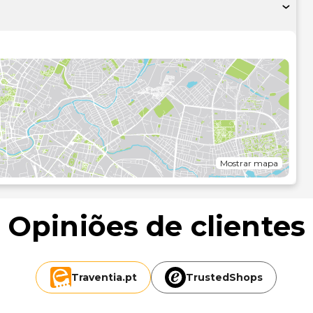
4 horas. As facilidades adicionais incluem Wi-Fi grátis,
o comum..Poderá encontrar uma cafetaria para saciar o
a o seu cocktail favorito no bar/lounge. O hotel serve
30 e as 10:00 mediante uma sobretaxa..As principais
tis, computadores e jornais grátis no lobby. Planeia um
l de 200 metros quadrados para eventos, onde se incluem
local..As distâncias são apresentadas à 0,1 milha e ao
/0,3 mi
7 km/0,4 mi
Mostrar mapa
Opiniões de clientes
Traventia.
pt
TrustedShops