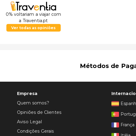
Igreja Carmelita - 1,2 km/0,7 mi
Galeria Estatal de Linz - 1,2 km/0,8 mi
0% voltariam a viajar com
O aeroporto pref
a Traventia.pt
Ver todas as opiniões
Métodos de Pag
Empresa
Internacio
Quem somos?
Espan
Opiniões de Clientes
Portug
Aviso Legal
França
Condições Gerais
Itália