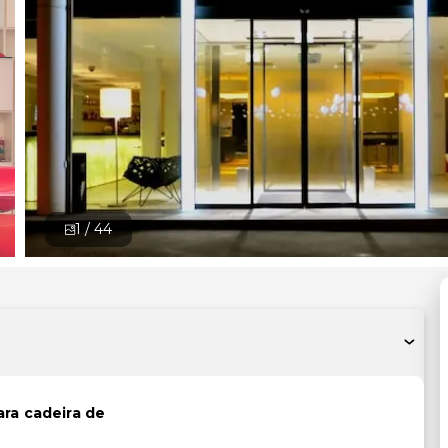
1 /
44
ara cadeira de