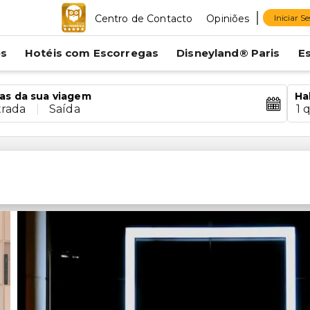
Centro de Contacto
Opiniões
Iniciar S
es
Hotéis com Escorregas
Disneyland® Paris
E
as da sua viagem
Ha
trada
|
Saída
1 