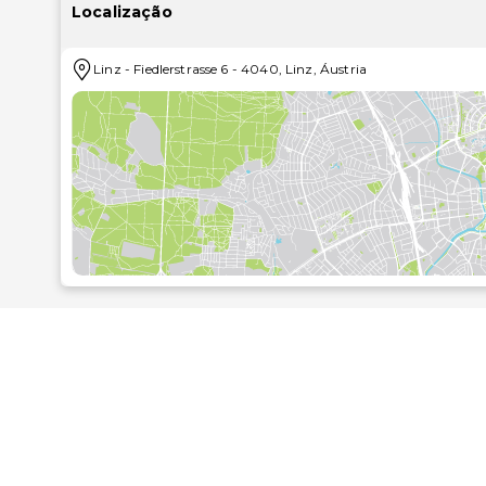
contar com uma sauna e uma sala de fitness aberta 2
Localização
serviços para casamentos e um televisor no espaç
apetite com uma refeição ligeira neste hotel. Peç
Linz
-
Fiedlerstrasse 6
-
4040
,
Linz
,
Áustria
pequenos-almoços buffet diariamente entre as 6:
comodidades incluem acesso à internet com fios grá
evento em Linz? Este hotel dispõe de uma área tota
um centro de conferências. Há estacionamento no 
quilómetro mais próximo.
Ars Electronica Center - 0,4 km/0,2 mi
University of Arts and Industrial Design Linz - 0,6 km
Museu de História da Medicina Dentária de Linz - 0,
Praça Principal de Linz - 0,7 km/0,4 mi
Casa Stifter - 0,7 km/0,5 mi
Museu de Arte Lentos - 0,8 km/0,5 mi
Sé Velha - 0,9 km/0,6 mi
Castelo Museu de Linz - 0,9 km/0,6 mi
Teatro Estatal de Linz - 1 km/0,6 mi
Linz Landhaus - 1 km/0,6 mi
La Chiesa delle Orsoline - 1,1 km/0,7 mi
Igreja de São Martinho - 1,2 km/0,7 mi
Museu Nórdico - 1,2 km/0,7 mi