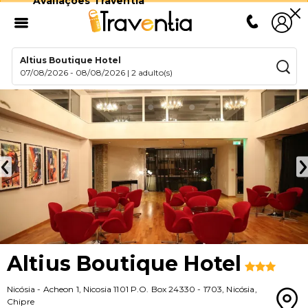
Avaliações Traventia
Altius Boutique Hotel
07/08/2026
-
08/08/2026
|
2 adulto(s)
Altius Boutique Hotel
Nicósia
-
Acheon 1, Nicosia 1101 P.O. Box 24330
-
1703
,
Nicósia
,
Chipre