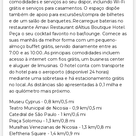
comodidades e serviços ao seu dispor, incluindo Wi-Fi
grátis e serviços para casamentos. O espaço dispõe
também de apoio para excursões/compra de bilhetes
e de um salão de banquetes..Recarregue baterias no
restaurante Amavi Restaurant dAltius Boutique Hotel.
Peça o seu cocktail favorito no bar/lounge. Comece as
suas manhãs da melhor forma com um pequeno-
almoço buffet grátis, servido diariamente entre as
7:00 e as 10:00..As principais comodidades incluem
acesso à internet com fios grátis, um business center
e aluguer de limusinas. O hotel conta com transporte
do hotel para o aeroporto (disponível 24 horas)
mediante uma sobretaxa e há estacionamento grátis
no local..As distâncias são apresentadas à 0,1 milha e
ao quilómetro mais próximo.
Museu Cyprus - 0,8 km/0,5 mi
Teatro Municipal de Nicosia - 0,9 km/0,5 mi
Catedral de São Paulo - 1 km/0,6 mi
Praça Solomou - 1,3 km/0,8 mi
Muralhas Venezianas de Nicosia - 1,3 km/0,8 mi
Eleftheria Square - 1,4 km/0,9 mi