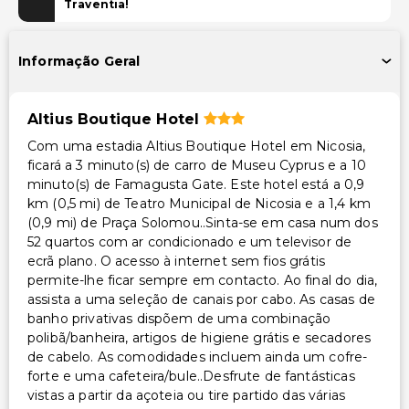
Salas de reunião
Traventia!
Espaço para conferências
Informação Geral
Transporte
Transporte para o aeroporto (custo adicional)
Altius Boutique Hotel
Transporte para o aeroporto - entrega (taxa extra)
Com uma estadia Altius Boutique Hotel em Nicosia,
ficará a 3 minuto(s) de carro de Museu Cyprus e a 10
Outros serviços
minuto(s) de Famagusta Gate. Este hotel está a 0,9
Check-out expresso
km (0,5 mi) de Teatro Municipal de Nicosia e a 1,4 km
(0,9 mi) de Praça Solomou..Sinta-se em casa num dos
Cofre na recepção
52 quartos com ar condicionado e um televisor de
Equipa multilíngue
ecrã plano. O acesso à internet sem fios grátis
Serviço de lavanderia
permite-lhe ficar sempre em contacto. Ao final do dia,
assista a uma seleção de canais por cabo. As casas de
Serviço de limusine ou carro com motorista
banho privativas dispõem de uma combinação
disponível
polibã/banheira, artigos de higiene grátis e secadores
Check-in expresso
de cabelo. As comodidades incluem ainda um cofre-
Serviço de lavanderia/lavagem a seco
forte e uma cafeteira/bule..Desfrute de fantásticas
vistas a partir da açoteia ou tire partido das várias