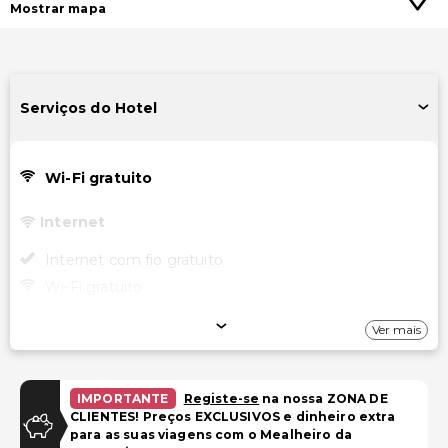
Mostrar mapa
Serviços do Hotel
Wi-Fi gratuito
Internet
Internet com fio gratuito
Wi-Fi gratuito
Estacionamento
Ver mais
Estacionamento gratuito nas proximidades
IMPORTANTE
Registe-se
na nossa ZONA DE
Instalações
CLIENTES! Preços EXCLUSIVOS e dinheiro extra
para as suas viagens com o Mealheiro da