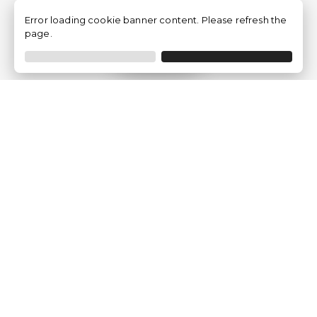
Error loading cookie banner content. Please refresh the
page.
Filtrar
Empresa
Quem somos?
Opiniões de Clientes
Aviso Legal
Condições Gerais
Politica de Privacidade
Política de Cookies
Gerir definições de cookies