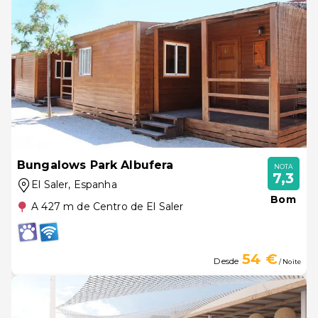
Bungalows Park Albufera
NOTA
7,3
El Saler
, Espanha
Bom
A 427 m de Centro de El Saler
54 €
Desde
/ Noite