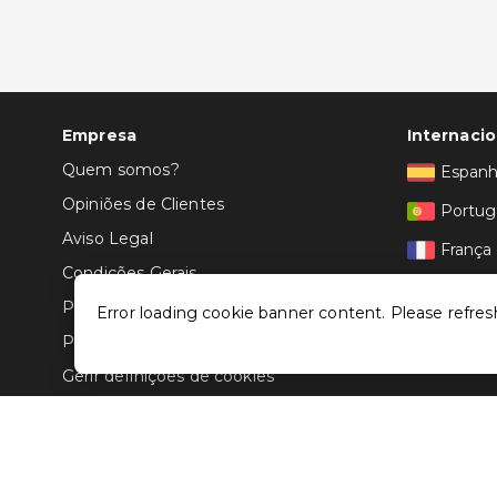
Empresa
Internacio
Quem somos?
Espan
Opiniões de Clientes
Portug
Aviso Legal
França
Condições Gerais
Itália
Politica de Privacidade
Error loading cookie banner content. Please refres
Política de Cookies
Gerir definições de cookies