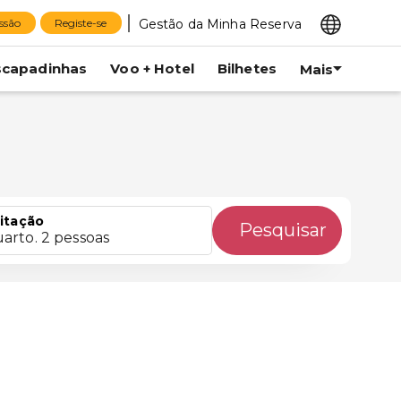
Gestão da Minha Reserva
essão
Registe-se
scapadinhas
Voo + Hotel
Bilhetes
Mais
itação
Pesquisar
uarto. 2 pessoas