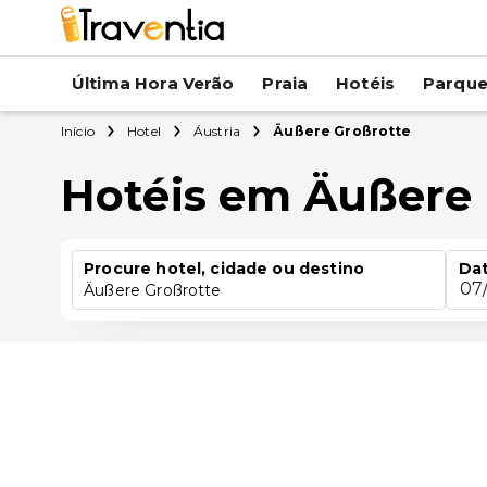
Última Hora Verão
Praia
Hotéis
Parqu
Início
Hotel
Áustria
Äußere Großrotte
Hotéis em Äußere 
Procure hotel, cidade ou destino
Dat
07
Äußere Großrotte