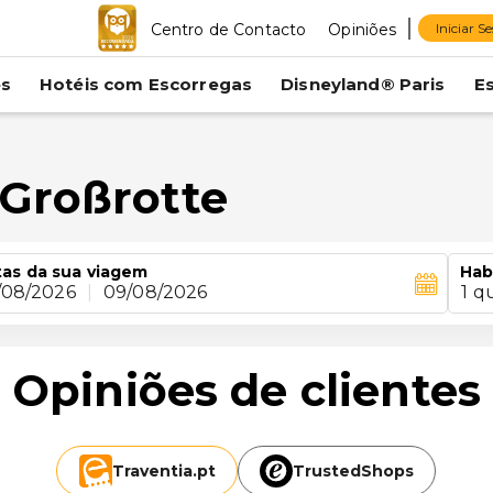
Centro de Contacto
Opiniões
Iniciar S
es
Hotéis com Escorregas
Disneyland® Paris
E
Großrotte
as da sua viagem
Hab
/08/2026
|
09/08/2026
1 q
Opiniões de clientes
Traventia.
pt
TrustedShops