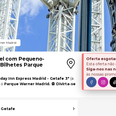
ner Madrid
tel com Pequeno-
Oferta esgota
 Bilhetes Parque
Esta oferta não
Siga-nos nas n
às nossas prom
iday Inn Express Madrid - Getafe 3*
(a
a o
Parque Warner Madrid. 🎡 Divirta-se
- Getafe