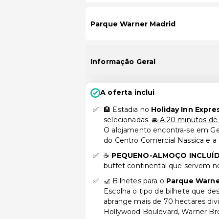
Parque Warner Madrid
Informação Geral
A oferta inclui
🏨 Estadia no
Holiday Inn Expre
selecionadas.
🚘 A 20 minutos de
O alojamento encontra-se em Get
do Centro Comercial Nassica e a 
☕
PEQUENO-ALMOÇO INCLUÍD
buffet continental que servem no
🎢 Bilhetes para o
Parque Warner
Escolha o tipo de bilhete que de
abrange mais de 70 hectares divi
Hollywood Boulevard, Warner Bro