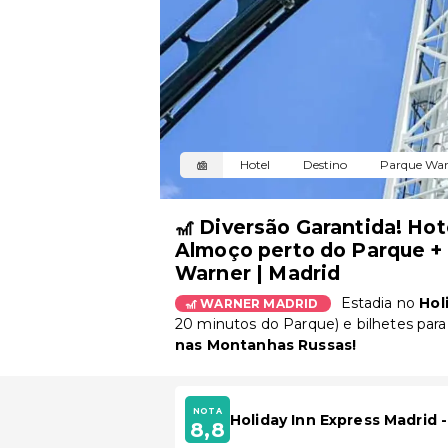
Hotel
Destino
Parque War
🎢 Diversão Garantida! Ho
Almoço perto do Parque +
Warner | Madrid
Estadia no
Hol
🎢 WARNER MADRID
20 minutos do Parque) e
bilhetes par
nas Montanhas Russas!
NOTA
Holiday Inn Express Madrid 
8,8