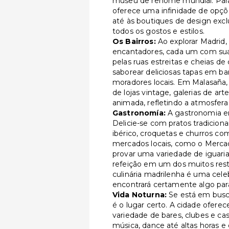
museu de renome mundial. Par
oferece uma infinidade de opçõe
até às boutiques de design excl
todos os gostos e estilos.
Os Bairros:
Ao explorar Madrid,
encantadores, cada um com sua p
pelas ruas estreitas e cheias d
saborear deliciosas tapas em bar
moradores locais. Em Malasaña,
de lojas vintage, galerias de a
animada, refletindo a atmosfera 
Gastronomía:
A gastronomia em
Delicie-se com pratos tradicion
ibérico, croquetas e churros co
mercados locais, como o Merca
provar uma variedade de iguaria
refeição em um dos muitos res
culinária madrilenha é uma cele
encontrará certamente algo para
Vida Noturna:
Se está em busc
é o lugar certo. A cidade ofer
variedade de bares, clubes e ca
música, dance até altas horas 