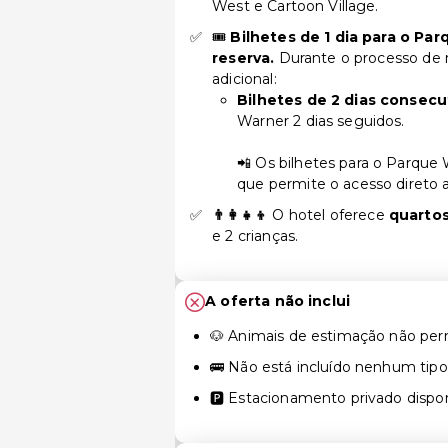
West e Cartoon Village.
🎟️
Bilhetes de
1 dia para o Pa
reserva.
Durante o processo de 
adicional:
Bilhetes de 2 dias consecu
Warner 2 dias seguidos.
📲 Os bilhetes para o Parque
que permite o acesso direto a
👨‍👩‍👧‍👦
O hotel oferece
quarto
e 2 crianças.
A oferta não inclui
🐶 Animais de estimação não perm
🚌 Não está incluído nenhum tipo
🅿️ Estacionamento privado disponí