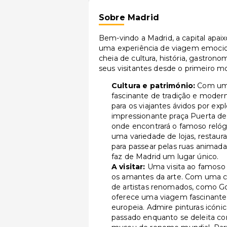
Sobre Madrid
Bem-vindo a Madrid, a capital apai
uma experiência de viagem emoci
cheia de cultura, história, gastron
seus visitantes desde o primeiro 
Cultura e património:
Com uma 
fascinante de tradição e moder
para os viajantes ávidos por exp
impressionante praça Puerta del
onde encontrará o famoso relóg
uma variedade de lojas, restaur
para passear pelas ruas animad
faz de Madrid um lugar único.
A visitar:
Uma visita ao famoso
os amantes da arte. Com uma c
de artistas renomados, como Go
oferece uma viagem fascinante p
europeia. Admire pinturas icóni
passado enquanto se deleita co