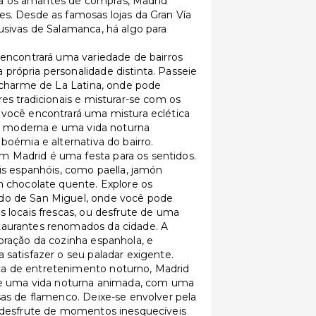
a os amantes de compras, Madrid
s. Desde as famosas lojas da Gran Vía
usivas de Salamanca, há algo para
 encontrará uma variedade de bairros
rópria personalidade distinta. Passeie
e charme de La Latina, onde pode
es tradicionais e misturar-se com os
 você encontrará uma mistura eclética
rte moderna e uma vida noturna
boémia e alternativa do bairro.
 Madrid é uma festa para os sentidos.
ais espanhóis, como paella, jamón
m chocolate quente. Explore os
do de San Miguel, onde você pode
s locais frescas, ou desfrute de uma
taurantes renomados da cidade. A
bração da cozinha espanhola, e
 satisfazer o seu paladar exigente.
a de entretenimento noturno, Madrid
ece uma vida noturna animada, com uma
sas de flamenco. Deixe-se envolver pela
e desfrute de momentos inesquecíveis